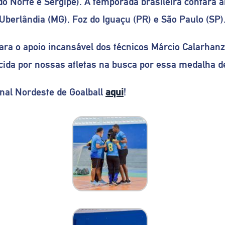
o Norte e Sergipe). A temporada brasileira contará 
berlândia (MG), Foz do Iguaçu (PR) e São Paulo (SP)
para o apoio incansável dos técnicos Márcio Calarha
cida por nossas atletas na busca por essa medalha d
onal Nordeste de Goalball
aqui
!