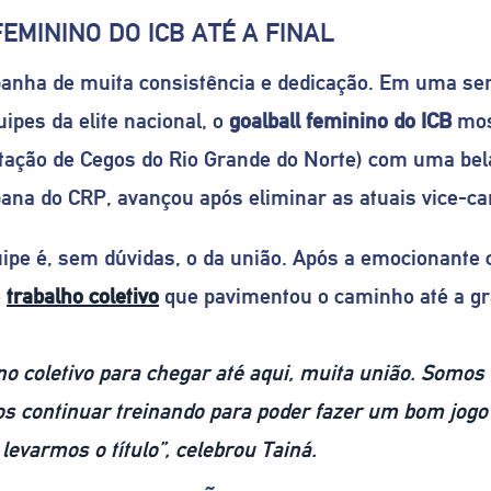
MININO DO ICB ATÉ A FINAL
nha de muita consistência e dedicação. Em uma semi
uipes da elite nacional, o
goalball feminino do ICB
mos
itação de Cegos do Rio Grande do Norte) com uma bela 
ibana do CRP, avançou após eliminar as atuais vice-ca
pe é, sem dúvidas, o da união. Após a emocionante cl
o
trabalho coletivo
que pavimentou o caminho até a gra
ino coletivo para chegar até aqui, muita união. Somos
s continuar treinando para poder fazer um bom jogo n
levarmos o título”, celebrou Tainá.