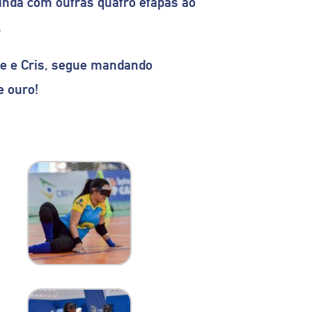
ainda com outras quatro etapas ao
.
nze e Cris, segue mandando
e ouro!