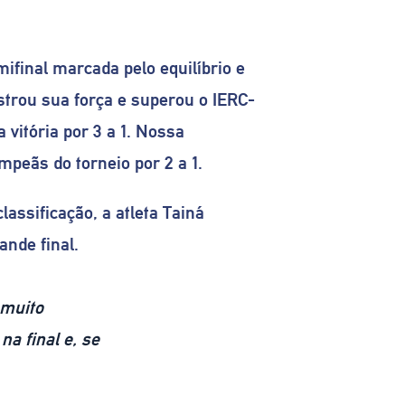
final marcada pelo equilíbrio e
trou sua força e superou o IERC-
vitória por 3 a 1. Nossa
mpeãs do torneio por 2 a 1.
assificação, a atleta Tainá
nde final.
 muito
a final e, se