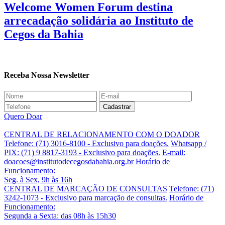
Welcome Women Forum destina
arrecadação solidária ao Instituto de
Cegos da Bahia
Receba Nossa Newsletter
Quero Doar
CENTRAL DE RELACIONAMENTO COM O DOADOR
Telefone: (71) 3016-8100 - Exclusivo para doações.
Whatsapp /
PIX: (71) 9 8817-3193 - Exclusivo para doações.
E-mail:
doacoes@institutodecegosdabahia.org.br
Horário de
Funcionamento:
Seg. à Sex, 9h às 16h
CENTRAL DE MARCAÇÃO DE CONSULTAS
Telefone: (71)
3242-1073 - Exclusivo para marcação de consultas.
Horário de
Funcionamento:
Segunda a Sexta: das 08h às 15h30