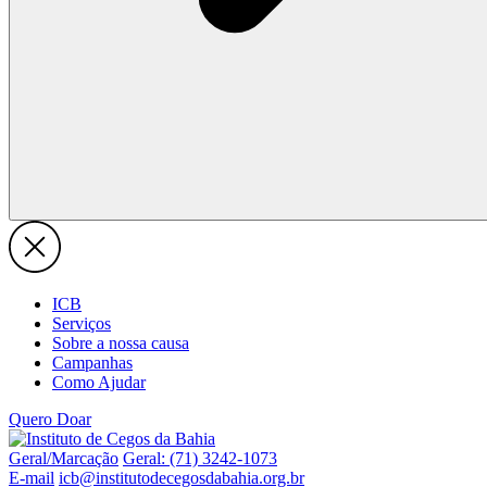
ICB
Serviços
Sobre a nossa causa
Campanhas
Como Ajudar
Quero Doar
Geral/Marcação
Geral: (71) 3242-1073
E-mail
icb@institutodecegosdabahia.org.br