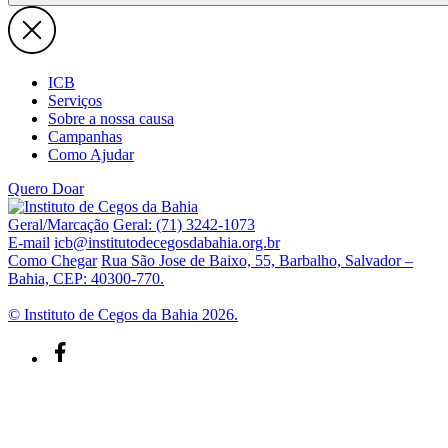
ICB
Serviços
Sobre a nossa causa
Campanhas
Como Ajudar
Quero Doar
Geral/Marcação
Geral: (71) 3242-1073
E-mail
icb@institutodecegosdabahia.org.br
Como Chegar
Rua São Jose de Baixo, 55, Barbalho, Salvador –
Bahia, CEP: 40300-770.
© Instituto de Cegos da Bahia 2026.