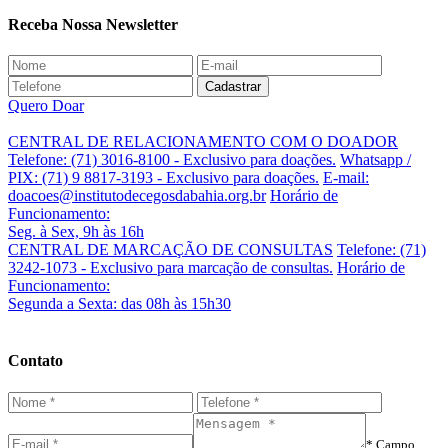
Receba Nossa Newsletter
Quero Doar
CENTRAL DE RELACIONAMENTO COM O DOADOR
Telefone: (71) 3016-8100 - Exclusivo para doações.
Whatsapp /
PIX: (71) 9 8817-3193 - Exclusivo para doações.
E-mail:
doacoes@institutodecegosdabahia.org.br
Horário de
Funcionamento:
Seg. à Sex, 9h às 16h
CENTRAL DE MARCAÇÃO DE CONSULTAS
Telefone: (71)
3242-1073 - Exclusivo para marcação de consultas.
Horário de
Funcionamento:
Segunda a Sexta: das 08h às 15h30
Contato
* Campo